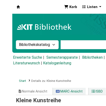
Korb
Listen
Koha
Suche im Katalog nach:
Stichwortsuche im Ka
Erweiterte Suche
Semesterapparate
Bibliotheken
Literaturwunsch
|
Kataloganleitung
Start
Details zu:
Kleine Kunstreihe
Normale Ansicht
MARC-Ansicht
ISBD
Kleine Kunstreihe