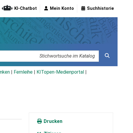
KI-Chatbot
Mein Konto
Suchhistorie
nken
|
Fernleihe
|
KITopen-Medienportal
|
Drucken