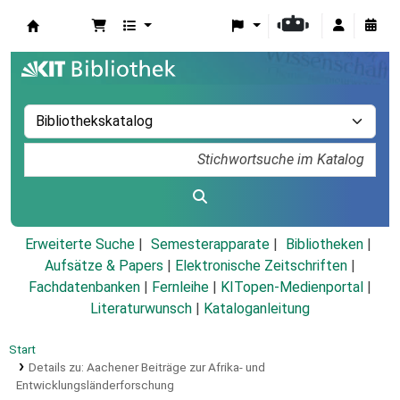
Koha
Erweiterte Suche
Semesterapparate
Bibliotheken
Aufsätze & Papers
|
Elektronische Zeitschriften
|
Fachdatenbanken
|
Fernleihe
|
KITopen-Medienportal
|
Literaturwunsch
|
Kataloganleitung
Start
Details zu:
Aachener Beiträge zur Afrika- und
Entwicklungsländerforschung