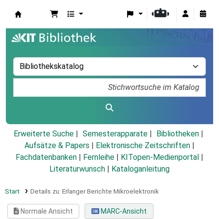
Koha
Erweiterte Suche
Semesterapparate
Bibliotheken
Aufsätze & Papers
|
Elektronische Zeitschriften
|
Fachdatenbanken
|
Fernleihe
|
KITopen-Medienportal
|
Literaturwunsch
|
Kataloganleitung
Start
Details zu:
Erlanger Berichte Mikroelektronik
Normale Ansicht
MARC-Ansicht