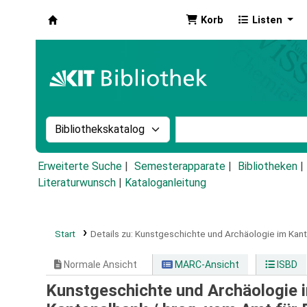
Korb
Listen
Koha
Suche im Katalog nach:
Stichwortsuche im Ka
Erweiterte Suche
Semesterapparate
Bibliotheken
Literaturwunsch
|
Kataloganleitung
Start
Details zu:
Kunstgeschichte und Archäologie im Kant
Normale Ansicht
MARC-Ansicht
ISBD
Kunstgeschichte und Archäologie i