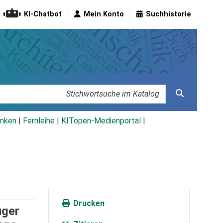
KI-Chatbot
Mein Konto
Suchhistorie
nken
|
Fernleihe
|
KITopen-Medienportal
|
Drucken
uger