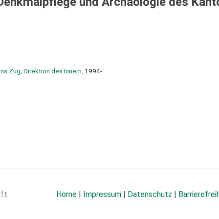
 Denkmalpflege und Archäologie des Kant
s Zug, Direktion des Innern,
1994-
aft
Home
|
Impressum
|
Datenschutz
|
Barrierefrei