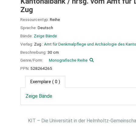
Kantonalbank /
hrsg. vom Amt für
Zug
Ressourcentyp:
Reihe
Sprache:
Deutsch
Bände:
Zeige Bände
Verlag:
Zug :
Amt für Denkmalpflege und Archäologie des Kanton
Beschreibung:
30 cm
Genre/Form:
Monografische Reihe
PPN:
528264265
Exemplare
( 0 )
Zeige Bände
KIT – Die Universität in der Helmholtz-Gemeinsch