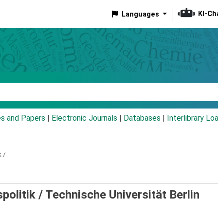
KI-Ch
Languages
eyword
es and Papers
|
Electronic Journals
|
Databases
|
Interlibrary Lo
 /
politik /
Technische Universität Berlin