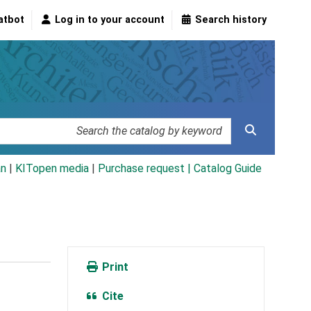
atbot
Log in to your account
Search history
an
|
KITopen media
|
Purchase request |
Catalog Guide
Print
Cite