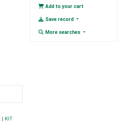
Add to your cart
Save record
More searches
t
|
KIT