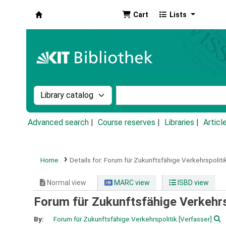
Cart
Lists
Koha online
Search the catalog by:
Search the catalog by k
Advanced search
Course reserves
Libraries
Articl
Home
Details for:
Forum für Zukunftsfähige Verkehrspolitik
Normal view
MARC view
ISBD view
Forum für Zukunftsfähige Verkehrs
By:
Forum für Zukunftsfähige Verkehrspolitik
[Verfasser]