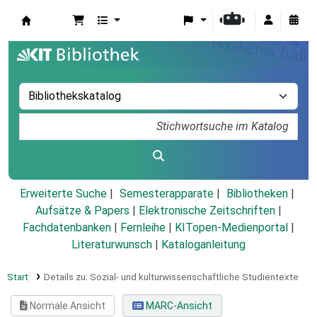
Koha
Erweiterte Suche
Semesterapparate
Bibliotheken
Aufsätze & Papers
|
Elektronische Zeitschriften
|
Fachdatenbanken
|
Fernleihe
|
KITopen-Medienportal
|
Literaturwunsch
|
Kataloganleitung
Start
Details zu:
Sozial- und kulturwissenschaftliche Studientexte
Normale Ansicht
MARC-Ansicht