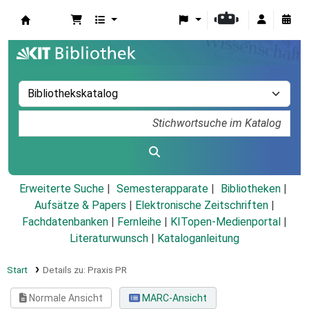
Koha
Erweiterte Suche
Semesterapparate
Bibliotheken
Aufsätze & Papers
|
Elektronische Zeitschriften
|
Fachdatenbanken
|
Fernleihe
|
KITopen-Medienportal
|
Literaturwunsch
|
Kataloganleitung
Start
Details zu:
Praxis PR
Normale Ansicht
MARC-Ansicht