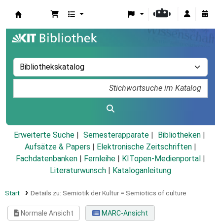
Koha
Erweiterte Suche
Semesterapparate
Bibliotheken
Aufsätze & Papers
|
Elektronische Zeitschriften
|
Fachdatenbanken
|
Fernleihe
|
KITopen-Medienportal
|
Literaturwunsch
|
Kataloganleitung
Start
Details zu:
Semiotik der Kultur =
Semiotics of culture
Normale Ansicht
MARC-Ansicht