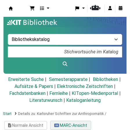
Koha
Erweiterte Suche
Semesterapparate
Bibliotheken
Aufsätze & Papers
|
Elektronische Zeitschriften
|
Fachdatenbanken
|
Fernleihe
|
KITopen-Medienportal
|
Literaturwunsch
|
Kataloganleitung
Start
Details zu:
Karlsruher Schriften zur Anthropomatik /
Normale Ansicht
MARC-Ansicht