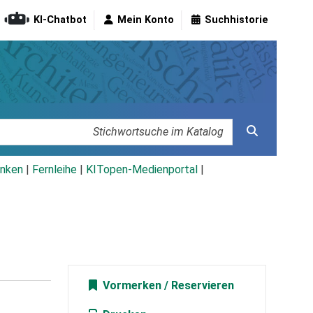
KI-Chatbot
Mein Konto
Suchhistorie
nken
|
Fernleihe
|
KITopen-Medienportal
|
Vormerken