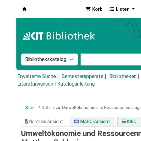
Korb
Listen
Koha
Suche im Katalog nach:
Stichwortsuche im Ka
Erweiterte Suche
Semesterapparate
Bibliotheken
Literaturwunsch
|
Kataloganleitung
Start
Details zu:
Umweltökonomie und Ressourcenmanage
Normale Ansicht
MARC-Ansicht
ISBD
Umweltökonomie und Ressourcen