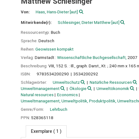
Matthew Schlesinger
Von:
Haas, Hans-Dieter
[aut]
Mitwirkende(r):
Schlesinger, Dieter Matthew
[aut]
Ressourcentyp:
Buch
Sprache:
Deutsch
Reihen:
Geowissen kompakt
Verlag:
Darmstadt :
Wissenschaftliche Buchgesellschaft,
2007
Beschreibung:
VIII, 152 S. : Ill., graph. Darst., Kt. ; 240 mm x 165
ISBN:
9783534200290
3534200292
Schlagwörter:
Umweltschutz
Natürliche Ressourcen
Umweltmanagement
Ökologie
Umweltökonomik
Natural resources
Economics
Umweltmanagement, Umweltpolitik, Produktpolitik, Umweltsch
Genre/Form:
Lehrbuch
PPN:
528365118
Exemplare
( 1 )