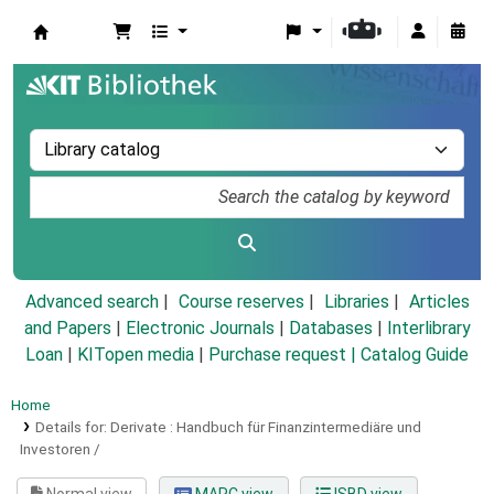
Koha online
Advanced search
Course reserves
Libraries
Articles
and Papers
|
Electronic Journals
|
Databases
|
Interlibrary
Loan
|
KITopen media
|
Purchase request |
Catalog Guide
Home
Details for:
Derivate :
Handbuch für Finanzintermediäre und
Investoren /