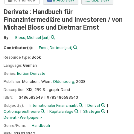
Normal view
MARC view
ISBD view
Derivate : Handbuch für
Finanzintermediäre und Investoren /
von
Michael Bloss und Dietmar Ernst
By:
Bloss, Michael
[aut]
Contributor(s):
Ernst, Dietmar
[aut]
Resource type:
Book
Language:
German
Series:
Edition Derivate
Publisher:
München ;
Wien :
Oldenbourg,
2008
Description:
XIX, 299 S. : graph. Darst
ISBN:
3486583549
9783486583540
Subject(s):
Internationaler Finanzmarkt
Derivat
Optionspreistheorie
Kapitalanlage
Strategie
Derivat <Wertpapier>
Genre/Form:
Handbuch
PPN:
528375342