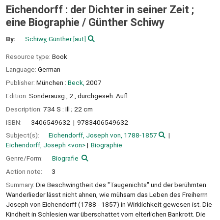
Eichendorff : der Dichter in seiner Zeit ;
eine Biographie /
Günther Schiwy
By:
Schiwy, Günther
[aut]
Resource type:
Book
Language:
German
Publisher:
München :
Beck,
2007
Edition:
Sonderausg., 2., durchgeseh. Aufl
Description:
734 S : Ill ; 22 cm
ISBN:
3406549632
9783406549632
Subject(s):
Eichendorff, Joseph von, 1788-1857
Eichendorff, Joseph <von>
Biographie
Genre/Form:
Biografie
Action note:
3
Summary:
Die Beschwingtheit des "Taugenichts" und der berühmten
Wanderlieder lässt nicht ahnen, wie mühsam das Leben des Freiherrn
Joseph von Eichendorff (1788 - 1857) in Wirklichkeit gewesen ist. Die
Kindheit in Schlesien war überschattet vom elterlichen Bankrott. Die