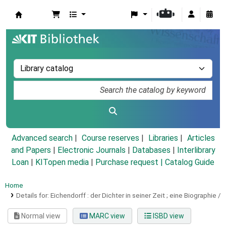
Koha online
Advanced search
Course reserves
Libraries
Articles
and Papers
|
Electronic Journals
|
Databases
|
Interlibrary
Loan
|
KITopen media
|
Purchase request |
Catalog Guide
Home
Details for:
Eichendorff :
der Dichter in seiner Zeit ; eine Biographie /
Normal view
MARC view
ISBD view