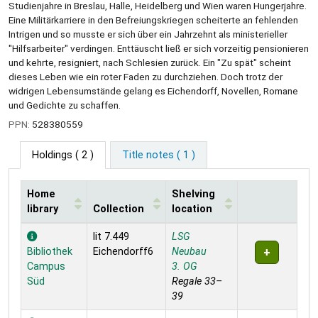
Studienjahre in Breslau, Halle, Heidelberg und Wien waren Hungerjahre.
Eine Militärkarriere in den Befreiungskriegen scheiterte an fehlenden
Intrigen und so musste er sich über ein Jahrzehnt als ministerieller
"Hilfsarbeiter" verdingen. Enttäuscht ließ er sich vorzeitig pensionieren
und kehrte, resigniert, nach Schlesien zurück. Ein "Zu spät" scheint
dieses Leben wie ein roter Faden zu durchziehen. Doch trotz der
widrigen Lebensumstände gelang es Eichendorff, Novellen, Romane
und Gedichte zu schaffen.
PPN:
528380559
Holdings
( 2 )
Title notes ( 1 )
Home
Shelving
library
Collection
location
Holdings
lit 7.449
LSG
Bibliothek
Eichendorff6
Neubau
Campus
3. OG
Süd
Regale 33–
39