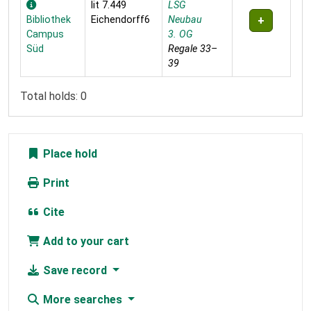
lit 7.449
LSG
Bibliothek
Eichendorff6
Neubau
Campus
3. OG
Süd
Regale 33–
39
Total holds: 0
Place hold
Print
Cite
Add to your cart
Save record
More searches