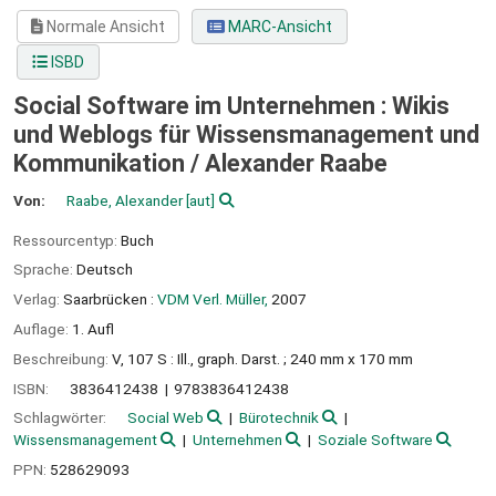
Normale Ansicht
MARC-Ansicht
ISBD
Social Software im Unternehmen : Wikis
und Weblogs für Wissensmanagement und
Kommunikation /
Alexander Raabe
Von:
Raabe, Alexander
[aut]
Ressourcentyp:
Buch
Sprache:
Deutsch
Verlag:
Saarbrücken :
VDM Verl. Müller,
2007
Auflage:
1. Aufl
Beschreibung:
V, 107 S : Ill., graph. Darst. ; 240 mm x 170 mm
ISBN:
3836412438
9783836412438
Schlagwörter:
Social Web
Bürotechnik
Wissensmanagement
Unternehmen
Soziale Software
PPN:
528629093