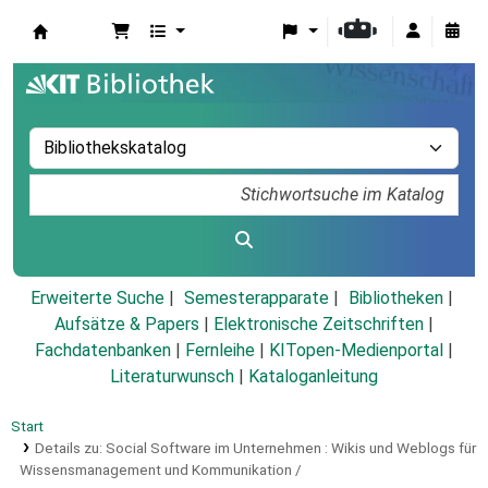
Koha
Erweiterte Suche
Semesterapparate
Bibliotheken
Aufsätze & Papers
|
Elektronische Zeitschriften
|
Fachdatenbanken
|
Fernleihe
|
KITopen-Medienportal
|
Literaturwunsch
|
Kataloganleitung
Start
Details zu:
Social Software im Unternehmen :
Wikis und Weblogs für
Wissensmanagement und Kommunikation /