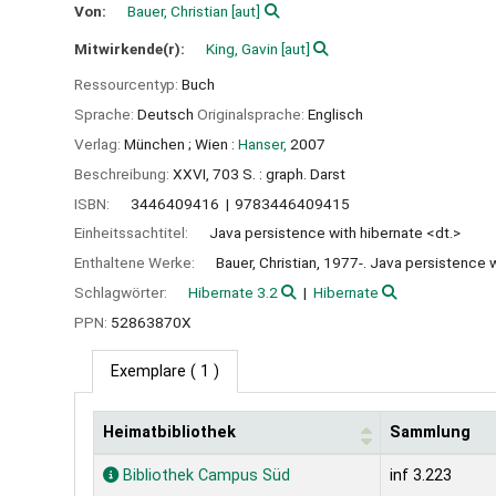
Von:
Bauer, Christian
[aut]
Mitwirkende(r):
King, Gavin
[aut]
Ressourcentyp:
Buch
Sprache:
Deutsch
Originalsprache:
Englisch
Verlag:
München ;
Wien :
Hanser,
2007
Beschreibung:
XXVI, 703 S. : graph. Darst
ISBN:
3446409416
9783446409415
Einheitssachtitel:
Java persistence with hibernate <dt.>
Enthaltene Werke:
Bauer, Christian, 1977-. Java persistence 
Schlagwörter:
Hibernate 3.2
Hibernate
PPN:
52863870X
Exemplare
( 1 )
Heimatbibliothek
Sammlung
Exemplare
Bibliothek Campus Süd
inf 3.223