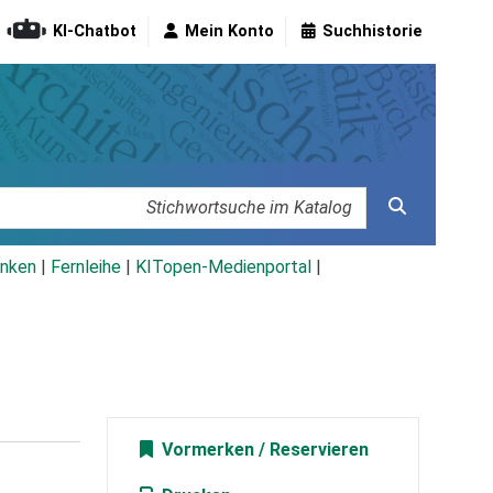
KI-Chatbot
Mein Konto
Suchhistorie
nken
|
Fernleihe
|
KITopen-Medienportal
|
Vormerken