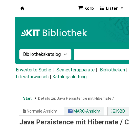
Korb
Listen
Koha
Suche im Katalog nach:
Stichwortsuche im Ka
Erweiterte Suche
Semesterapparate
Bibliotheken
Literaturwunsch
|
Kataloganleitung
Start
Details zu:
Java Persistence mit Hibernate /
Normale Ansicht
MARC-Ansicht
ISBD
Java Persistence mit Hibernate /
C