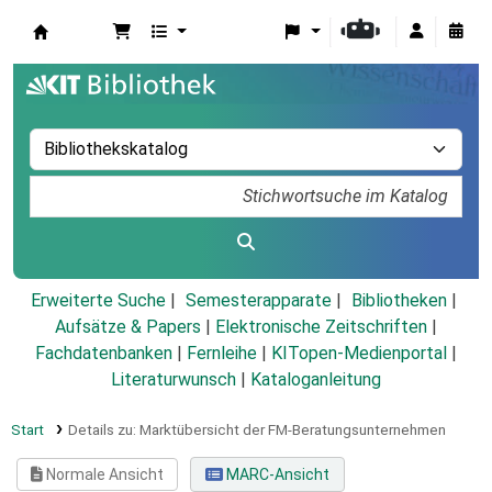
Koha
Erweiterte Suche
Semesterapparate
Bibliotheken
Aufsätze & Papers
|
Elektronische Zeitschriften
|
Fachdatenbanken
|
Fernleihe
|
KITopen-Medienportal
|
Literaturwunsch
|
Kataloganleitung
Start
Details zu:
Marktübersicht der FM-Beratungsunternehmen
Normale Ansicht
MARC-Ansicht