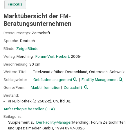
ISBD
Marktübersicht der FM-
Beratungsunternehmen
Ressourcentyp:
Zeitschrift
Sprache:
Deutsch
Bände:
Zeige Bände
Verlag:
Merching :
Forum-Verl. Herkert,
2006-
Beschreibung:
30 cm
Weitere Titel:
Titelzusatz früher: Deutschland, Österreich, Schweiz
Schlagwörter:
Gebäudemanagement
Facility-Management
Genre/Form:
Marktinformation
Zeitschrift
Bestand:
KIT-Bibliothek (Z 2602-z), CN, lfd.Jg.
Aufsatzkopie bestellen (LEA)
Beilage zu:
Supplement zu:
Der Facility-Manager.
Merching : Forum Zeitschriften
und Spezialmedien GmbH, 1994 0947-0026