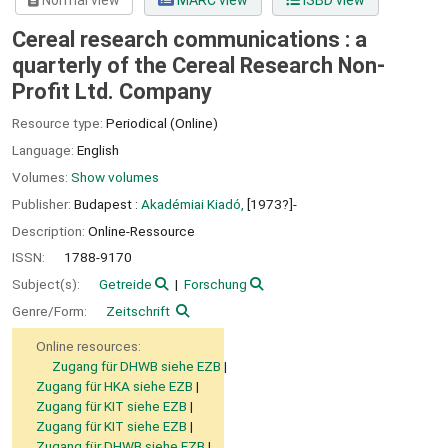
Normal view
MARC view
ISBD view
Cereal research communications : a
quarterly of the Cereal Research Non-
Profit Ltd. Company
Resource type:
Periodical (Online)
Language:
English
Volumes:
Show volumes
Publisher:
Budapest :
Akadémiai Kiadó,
[1973?]-
Description:
Online-Ressource
ISSN:
1788-9170
Subject(s):
Getreide
Forschung
Genre/Form:
Zeitschrift
Online resources:
Zugang für DHWB siehe EZB
Zugang für HKA siehe EZB
Zugang für KIT siehe EZB
Zugang für KIT siehe EZB
Zugang für DHWB siehe EZB