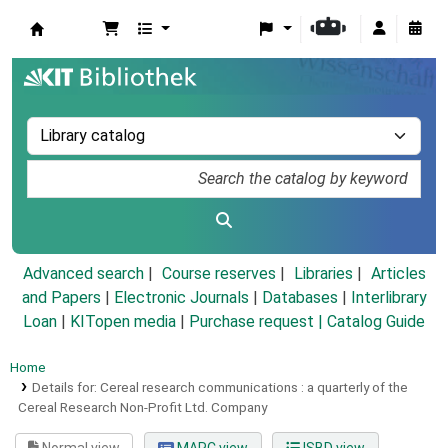
Koha online
Advanced search
Course reserves
Libraries
Articles
and Papers
|
Electronic Journals
|
Databases
|
Interlibrary
Loan
|
KITopen media
|
Purchase request |
Catalog Guide
Home
Details for:
Cereal research communications :
a quarterly of the
Cereal Research Non-Profit Ltd. Company