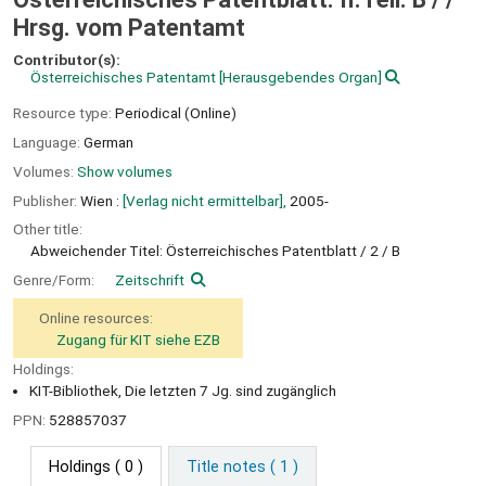
Hrsg. vom Patentamt
Contributor(s):
Österreichisches Patentamt
[Herausgebendes Organ]
Resource type:
Periodical (Online)
Language:
German
Volumes:
Show volumes
Publisher:
Wien :
[Verlag nicht ermittelbar],
2005-
Other title:
Abweichender Titel: Österreichisches Patentblatt / 2 / B
Genre/Form:
Zeitschrift
Online resources:
Zugang für KIT siehe EZB
Holdings:
KIT-Bibliothek, Die letzten 7 Jg. sind zugänglich
PPN:
528857037
Holdings
( 0 )
Title notes ( 1 )