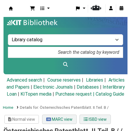
Koha online
Advanced search
Course reserves
Libraries
Articles
and Papers
|
Electronic Journals
|
Databases
|
Interlibrary
Loan
|
KITopen media
|
Purchase request |
Catalog Guide
Home
Details for:
Österreichisches Patentblatt.
II.Teil.
B /
Normal view
MARC view
ISBD view
Österreichisches Patentblatt. II.Teil. B /
/