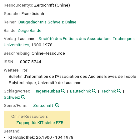
Ressourcentyp:
Zeitschrift (Online)
Sprache:
Französisch
Reihen:
Baugedächtnis Schweiz Online
Bände:
Zeige Bände
Verlag:
Lausanne :
Société des Editions des Associations Techniques
Universitaires,
1900-1978
Beschreibung:
Online-Ressource
ISSN:
0007-5744
Weitere Titel:
Bulletin d'information de l'Association des Anciens Elèves de l'Ecole
Polytechnique, Université de Lausanne
Schlagwörter:
Ingenieurbau
Bautechnik
Technik
Schweiz
Genre/Form:
Zeitschrift
Online-Ressourcen:
Zugang für KIT siehe EZB
Bestand:
KIT-Bibliothek: 26.1900 - 104.1978