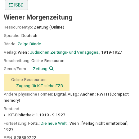
ISBD
Wiener Morgenzeitung
Ressourcentyp:
Zeitung (Online)
Sprache:
Deutsch
Bände:
Zeige Bände
Verlag:
Wien :
Jüdischen Zeitungs- und Verlagsges.,
1919-1927
Beschreibung:
Online-Ressource
Genre/Form:
Zeitung
Online-Ressourcen:
Zugang für KIT siehe EZB
Andere physische Formen:
Digital. Ausg.: Aachen : RWTH (Compact
memory)
Bestand:
KIT-Bibliothek: 1.1919 - 9.1927
Fortsetzung:
Forts.:
Die neue Welt.
, Wien : [Verlag nicht ermittelbar],
1927.
PPN:
528859722