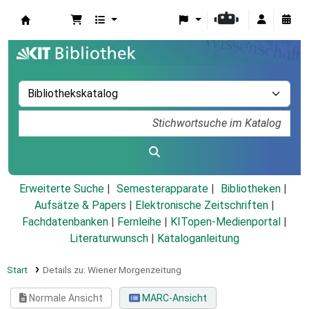
Koha
Erweiterte Suche
Semesterapparate
Bibliotheken
Aufsätze & Papers
|
Elektronische Zeitschriften
|
Fachdatenbanken
|
Fernleihe
|
KITopen-Medienportal
|
Literaturwunsch
|
Kataloganleitung
Start
Details zu:
Wiener Morgenzeitung
Normale Ansicht
MARC-Ansicht