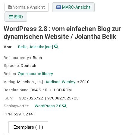
Normale Ansicht
MARC-Ansicht
ISBD
WordPress 2.8 : vom einfachen Blog zur
dynamischen Website /
Jolantha Belik
Von:
Belik, Jolantha
[aut]
Ressourcentyp:
Buch
Sprache:
Deutsch
Reihen:
Open source library
Verlag:
München [u.a.] :
Addison-Wesley,
c 2010
Beschreibung:
364 S. : Ill. + 1 CD-ROM
ISBN:
3827325722
9783827325723
Schlagwörter:
WordPress 2.8
PPN:
529132141
Exemplare
( 1 )