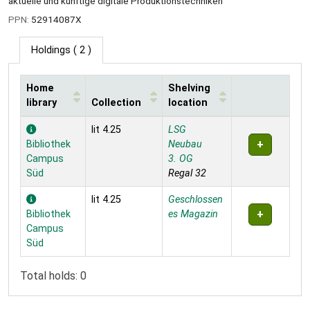
aktuelle und künftige digitale Produktionstechniken
PPN:
52914087X
Holdings
( 2 )
Home
Shelving
library
Collection
location
Holdings
lit 4.25
LSG
Bibliothek
Neubau
Campus
3. OG
Süd
Regal 32
lit 4.25
Geschlossen
Bibliothek
es Magazin
Campus
Süd
Total holds: 0