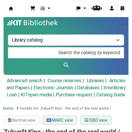
Koha online
Advanced search
Course reserves
Libraries
Articles
and Papers
|
Electronic Journals
|
Databases
|
Interlibrary
Loan
|
KITopen media
|
Purchase request |
Catalog Guide
Home
Details for:
Zukunft Kino :
the end of the reel world /
Normal view
MARC view
ISBD view
Zukunft Kino : the end of the reel world /