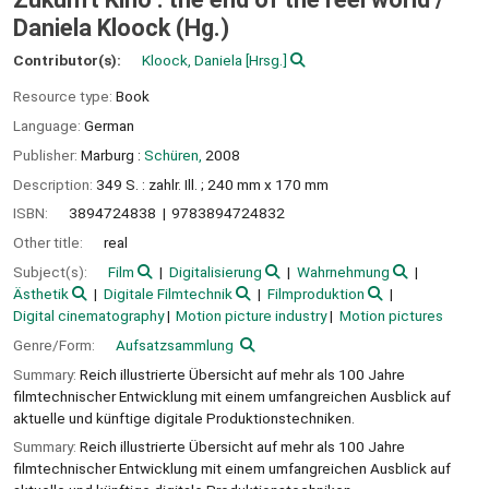
Daniela Kloock (Hg.)
Contributor(s):
Kloock, Daniela
[Hrsg.]
Resource type:
Book
Language:
German
Publisher:
Marburg :
Schüren,
2008
Description:
349 S. : zahlr. Ill. ; 240 mm x 170 mm
ISBN:
3894724838
9783894724832
Other title:
real
Subject(s):
Film
Digitalisierung
Wahrnehmung
Ästhetik
Digitale Filmtechnik
Filmproduktion
Digital cinematography
Motion picture industry
Motion pictures
Genre/Form:
Aufsatzsammlung
Summary:
Reich illustrierte Übersicht auf mehr als 100 Jahre
filmtechnischer Entwicklung mit einem umfangreichen Ausblick auf
aktuelle und künftige digitale Produktionstechniken.
Summary:
Reich illustrierte Übersicht auf mehr als 100 Jahre
filmtechnischer Entwicklung mit einem umfangreichen Ausblick auf