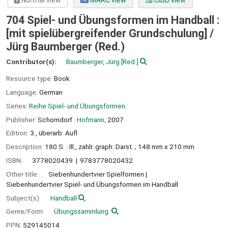
Normal view
MARC view
ISBD view
704 Spiel- und Übungsformen im Handball :
[mit spielübergreifender Grundschulung] /
Jürg Baumberger (Red.)
Contributor(s):
Baumberger, Jürg
[Red.]
Resource type:
Book
Language:
German
Series:
Reihe Spiel- und Übungsformen
Publisher:
Schorndorf :
Hofmann,
2007
Edition:
3., überarb. Aufl
Description:
180 S. : Ill., zahlr. graph. Darst. ; 148 mm x 210 mm
ISBN:
3778020439
9783778020432
Other title:
Siebenhundertvier Spielformen
Siebenhundertvier Spiel- und Übungsformen im Handball
Subject(s):
Handball
Genre/Form:
Übungssammlung
PPN:
529145014