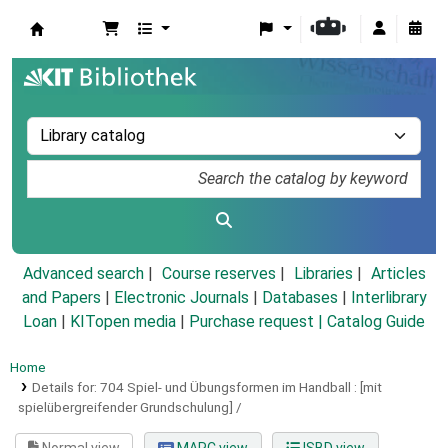
Koha online
Advanced search
Course reserves
Libraries
Articles
and Papers
|
Electronic Journals
|
Databases
|
Interlibrary
Loan
|
KITopen media
|
Purchase request |
Catalog Guide
Home
Details for:
704 Spiel- und Übungsformen im Handball :
[mit
spielübergreifender Grundschulung] /