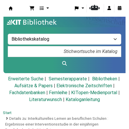
Koha
Erweiterte Suche
Semesterapparate
Bibliotheken
Aufsätze & Papers
|
Elektronische Zeitschriften
|
Fachdatenbanken
|
Fernleihe
|
KITopen-Medienportal
|
Literaturwunsch
|
Kataloganleitung
Start
Details zu:
Interkulturelles Lernen an beruflichen Schulen :
Ergebnisse einer Interventionsstudie in der einjährigen