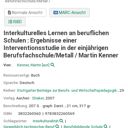
Berufsfachschule/Metall /
Normale Ansicht
MARC-Ansicht
ISBD
Interkulturelles Lernen an beruflichen
Schulen : Ergebnisse einer
Interventionsstudie in der einjährigen
Berufsfachschule/Metall /
Martin Kenner
Von:
Kenner, Martin
[aut]
Ressourcentyp:
Buch
Sprache:
Deutsch
Reihen:
Stuttgarter Beiträge zur Berufs- und Wirtschaftspädagogik
; 29
Verlag:
Aachen :
Shaker,
2007
Beschreibung:
207 S. : graph. Darst. ; 21 cm, 317 gr
ISBN:
3832260560
9783832260569
Schlagwörter:
Interkulturalität
Gewerblich-technischer Beruf
Berufsbildende Schule