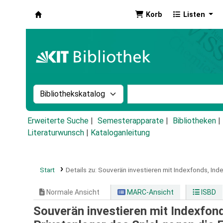
Korb
Listen
Koha
Suche im Katalog nach:
Stichwortsuche im Ka
Erweiterte Suche
Semesterapparate
Bibliotheken
Literaturwunsch
|
Kataloganleitung
Start
Details zu:
Souverän investieren mit Indexfonds, Inde
Normale Ansicht
MARC-Ansicht
ISBD
Souverän investieren mit Indexfond