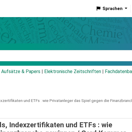
Sprachen
talog
Aufsätze & Papers
|
Elektronische Zeitschriften
|
Fachdatenba
xzertifikaten und ETFs :
wie Privatanleger das Spiel gegen die Finanzbran
s, Indexzertifikaten und ETFs : wie