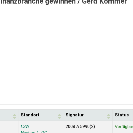
 Finanzbranche gewinnen /
Gerd Kommer
Standort
Signatur
Status
LSW
2008 A 5990(2)
Verfügba
Neubau 1. OG