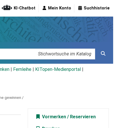
KI-Chatbot
Mein Konto
Suchhistorie
nken
|
Fernleihe
|
KITopen-Medienportal
|
che gewinnen /
Vormerken