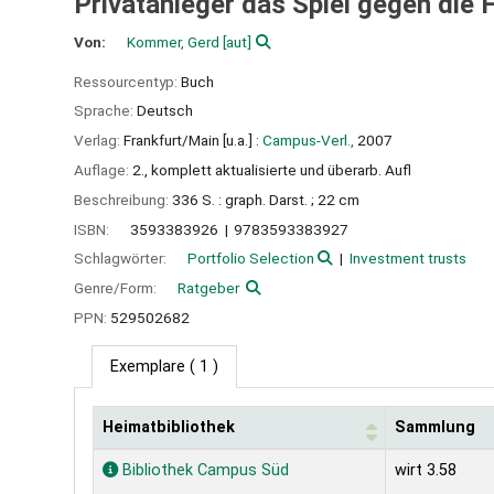
Privatanleger das Spiel gegen die
Von:
Kommer, Gerd
[aut]
Ressourcentyp:
Buch
Sprache:
Deutsch
Verlag:
Frankfurt/Main [u.a.] :
Campus-Verl.,
2007
Auflage:
2., komplett aktualisierte und überarb. Aufl
Beschreibung:
336 S. : graph. Darst. ; 22 cm
ISBN:
3593383926
9783593383927
Schlagwörter:
Portfolio Selection
Investment trusts
Genre/Form:
Ratgeber
PPN:
529502682
Exemplare
( 1 )
Heimatbibliothek
Sammlung
Exemplare
Bibliothek Campus Süd
wirt 3.58