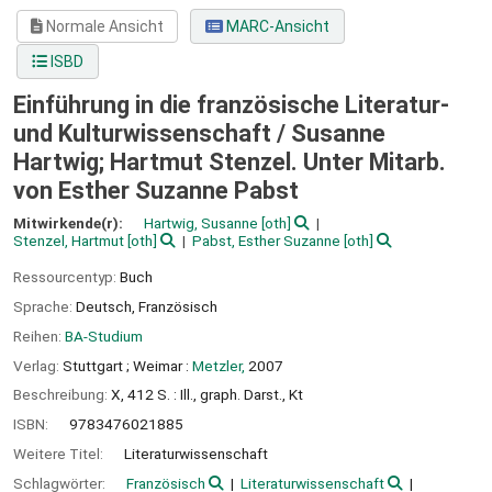
Normale Ansicht
MARC-Ansicht
ISBD
Einführung in die französische Literatur-
und Kulturwissenschaft /
Susanne
Hartwig; Hartmut Stenzel. Unter Mitarb.
von Esther Suzanne Pabst
Mitwirkende(r):
Hartwig, Susanne
[oth]
Stenzel, Hartmut
[oth]
Pabst, Esther Suzanne
[oth]
Ressourcentyp:
Buch
Sprache:
Deutsch
,
Französisch
Reihen:
BA-Studium
Verlag:
Stuttgart ;
Weimar :
Metzler,
2007
Beschreibung:
X, 412 S. : Ill., graph. Darst., Kt
ISBN:
9783476021885
Weitere Titel:
Literaturwissenschaft
Schlagwörter:
Französisch
Literaturwissenschaft