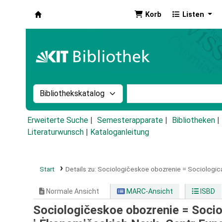
Korb
Listen
Koha
Suche im Katalog nach:
Stichwortsuche im Ka
Erweiterte Suche
Semesterapparate
Bibliotheken
Literaturwunsch
|
Kataloganleitung
Start
Details zu:
Sociologičeskoe obozrenie =
Sociologica
Normale Ansicht
MARC-Ansicht
ISBD
Sociologičeskoe obozrenie = Socio