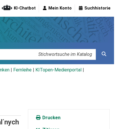
KI-Chatbot
Mein Konto
Suchhistorie
nken
|
Fernleihe
|
KITopen-Medienportal
|
Drucken
lʹnych