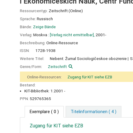
i Ėkonomičeskich Nauk, Centr Fund
Ressourcentyp:
Zeitschrift (Online)
Sprache:
Russisch
Bände:
Zeige Bände
Verlag:
Moskva :
[Verlag nicht ermittelbar],
2001-
Beschreibung:
Online-Ressource
ISSN:
1728-1938
Weitere Titel:
Nebent: Žurnal Sociologičeskoe obozrenie
S
Genre/Form:
Zeitschrift
Online-Ressourcen:
Zugang für KIT siehe EZB
Bestand:
KIT-Bibliothek: 1.2001 -
PPN:
529765365
Exemplare
( 0 )
Titelinformationen ( 4 )
Zugang für KIT siehe EZB