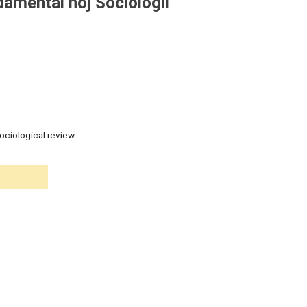
amentalʹnoj Sociologii
ociological review