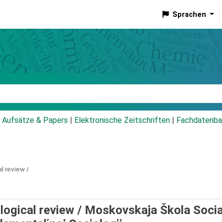
Sprachen
talog
Aufsätze & Papers
|
Elektronische Zeitschriften
|
Fachdatenba
l review /
logical review /
Moskovskaja Škola Socia