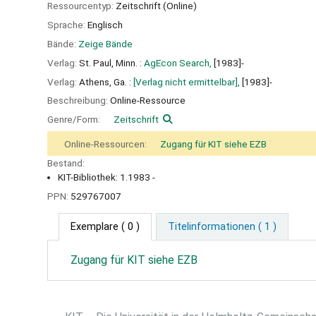
Ressourcentyp:
Zeitschrift (Online)
Sprache:
Englisch
Bände:
Zeige Bände
Verlag:
St. Paul, Minn. :
AgEcon Search,
[1983]-
Verlag:
Athens, Ga. :
[Verlag nicht ermittelbar],
[1983]-
Beschreibung:
Online-Ressource
Genre/Form:
Zeitschrift
Online-Ressourcen:
Zugang für KIT siehe EZB
Bestand:
KIT-Bibliothek: 1.1983 -
PPN:
529767007
Exemplare
( 0 )
Titelinformationen ( 1 )
Zugang für KIT siehe EZB