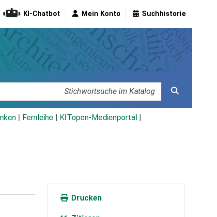
KI-Chatbot
Mein Konto
Suchhistorie
nken
|
Fernleihe
|
KITopen-Medienportal
|
Drucken