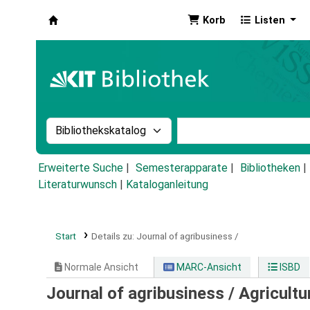
Korb
Listen
Koha
Suche im Katalog nach:
Stichwortsuche im Ka
Erweiterte Suche
Semesterapparate
Bibliotheken
Literaturwunsch
|
Kataloganleitung
Start
Details zu:
Journal of agribusiness /
Normale Ansicht
MARC-Ansicht
ISBD
Journal of agribusiness /
Agricultu