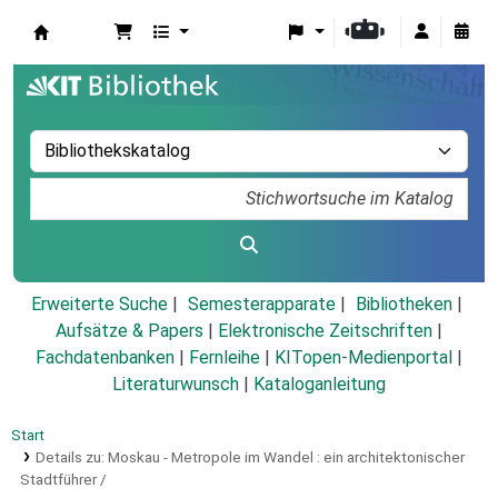
Koha
Erweiterte Suche
Semesterapparate
Bibliotheken
Aufsätze & Papers
|
Elektronische Zeitschriften
|
Fachdatenbanken
|
Fernleihe
|
KITopen-Medienportal
|
Literaturwunsch
|
Kataloganleitung
Start
Details zu:
Moskau - Metropole im Wandel :
ein architektonischer
Stadtführer /