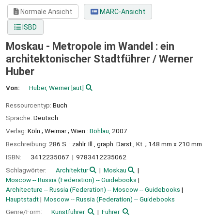
Normale Ansicht
MARC-Ansicht
ISBD
Moskau - Metropole im Wandel : ein
architektonischer Stadtführer /
Werner
Huber
Von:
Huber, Werner
[aut]
Ressourcentyp:
Buch
Sprache:
Deutsch
Verlag:
Köln ;
Weimar ;
Wien :
Böhlau,
2007
Beschreibung:
286 S. : zahlr. Ill., graph. Darst., Kt. ; 148 mm x 210 mm
ISBN:
3412235067
9783412235062
Schlagwörter:
Architektur
Moskau
Moscow -- Russia (Federation) -- Guidebooks
Architecture -- Russia (Federation) -- Moscow -- Guidebooks
Hauptstadt
Moscow -- Russia (Federation) -- Guidebooks
Genre/Form:
Kunstführer
Führer