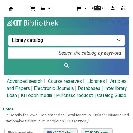
Koha online
Advanced search
Course reserves
Libraries
Articles
and Papers
|
Electronic Journals
|
Databases
|
Interlibrary
Loan
|
KITopen media
|
Purchase request |
Catalog Guide
Home
Details for:
Zwei Gesichter des Totalitarismus :
Bolschewismus und
Nationalsozialismus im Vergleich ; 16 Skizzen /