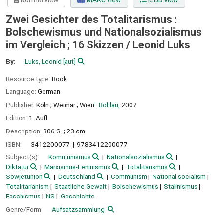
Normal view
MARC view
ISBD view
Zwei Gesichter des Totalitarismus :
Bolschewismus und Nationalsozialismus
im Vergleich ; 16 Skizzen /
Leonid Luks
By:
Luks, Leonid
[aut]
Resource type:
Book
Language:
German
Publisher:
Köln ;
Weimar ;
Wien :
Böhlau,
2007
Edition:
1. Aufl
Description:
306 S. ; 23 cm
ISBN:
3412200077
9783412200077
Subject(s):
Kommunismus
Nationalsozialismus
Diktatur
Marxismus-Leninismus
Totalitarismus
Sowjetunion
Deutschland
Communism
National socialism
Totalitarianism
Staatliche Gewalt
Bolschewismus
Stalinismus
Faschismus
NS
Geschichte
Genre/Form:
Aufsatzsammlung