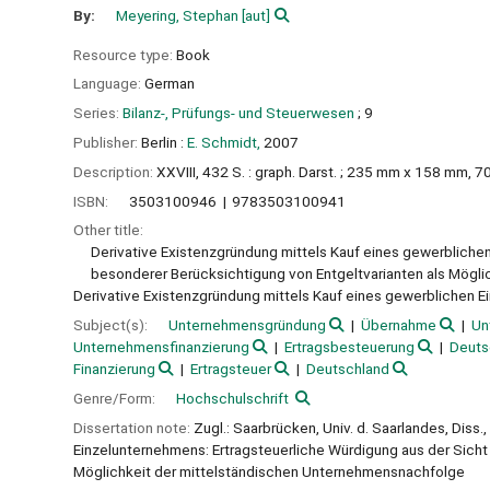
By:
Meyering, Stephan
[aut]
Resource type:
Book
Language:
German
Series:
Bilanz-, Prüfungs- und Steuerwesen
; 9
Publisher:
Berlin :
E. Schmidt,
2007
Description:
XXVIII, 432 S. : graph. Darst. ; 235 mm x 158 mm, 7
ISBN:
3503100946
9783503100941
Other title:
Derivative Existenzgründung mittels Kauf eines gewerblichen
besonderer Berücksichtigung von Entgeltvarianten als Mögl
Derivative Existenzgründung mittels Kauf eines gewerblichen 
Subject(s):
Unternehmensgründung
Übernahme
Un
Unternehmensfinanzierung
Ertragsbesteuerung
Deuts
Finanzierung
Ertragsteuer
Deutschland
Genre/Form:
Hochschulschrift
Dissertation note:
Zugl.: Saarbrücken, Univ. d. Saarlandes, Diss
Einzelunternehmens: Ertragsteuerliche Würdigung aus der Sicht
Möglichkeit der mittelständischen Unternehmensnachfolge