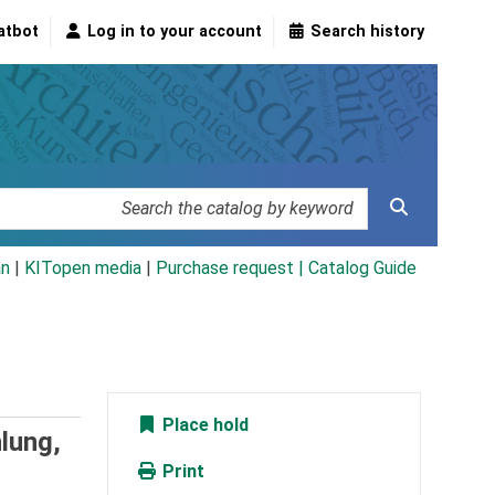
atbot
Log in to your account
Search history
an
|
KITopen media
|
Purchase request |
Catalog Guide
Place hold
lung,
Print