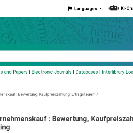
KI-Ch
Languages
eyword
es and Papers
|
Electronic Journals
|
Databases
|
Interlibrary Lo
menskauf :
Bewertung, Kaufpreiszahlung, Ertragsteuern /
ernehmenskauf : Bewertung, Kaufpreiszah
ing