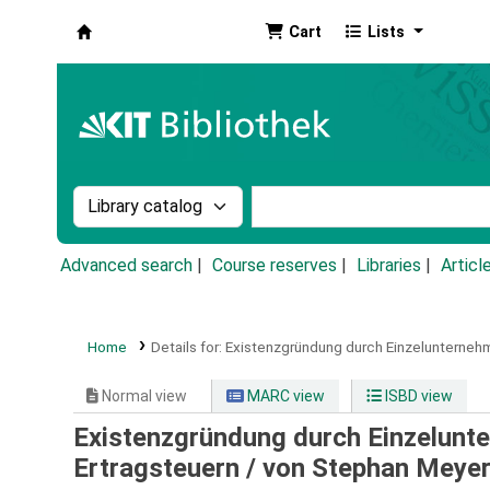
Cart
Lists
Koha online
Search the catalog by:
Search the catalog by k
Advanced search
Course reserves
Libraries
Articl
Home
Details for:
Existenzgründung durch Einzelunterneh
Normal view
MARC view
ISBD view
Existenzgründung durch Einzelunt
Ertragsteuern /
von Stephan Meyer