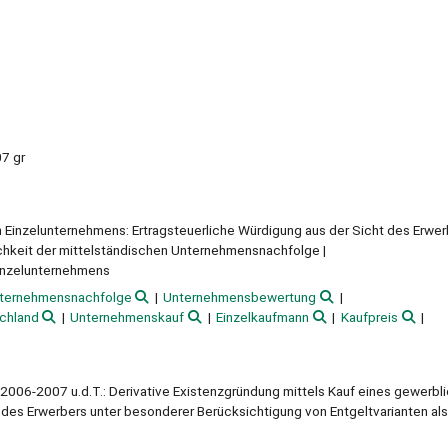
07 gr
 Einzelunternehmens: Ertragsteuerliche Würdigung aus der Sicht des Erwer
ichkeit der mittelständischen Unternehmensnachfolge
Einzelunternehmens
ternehmensnachfolge
Unternehmensbewertung
chland
Unternehmenskauf
Einzelkaufmann
Kaufpreis
., 2006-2007 u.d.T.: Derivative Existenzgründung mittels Kauf eines gewerbl
 des Erwerbers unter besonderer Berücksichtigung von Entgeltvarianten als