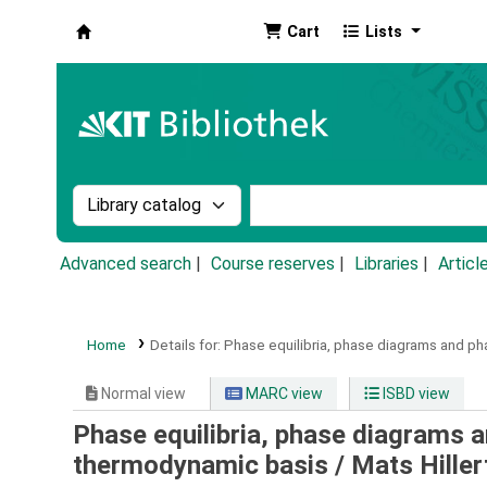
Cart
Lists
Koha online
Search the catalog by:
Search the catalog by k
Advanced search
Course reserves
Libraries
Articl
Home
Details for:
Phase equilibria, phase diagrams and ph
Normal view
MARC view
ISBD view
Phase equilibria, phase diagrams a
thermodynamic basis /
Mats Hiller