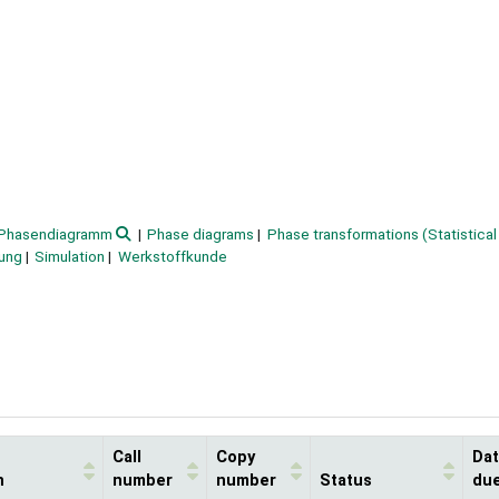
Phasendiagramm
Phase diagrams
Phase transformations (Statistical
ung
Simulation
Werkstoffkunde
Call
Copy
Da
n
number
number
Status
du