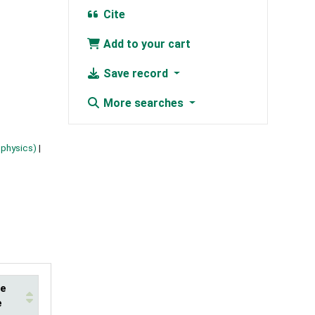
Cite
Add to your cart
Save record
More searches
 physics)
te
e