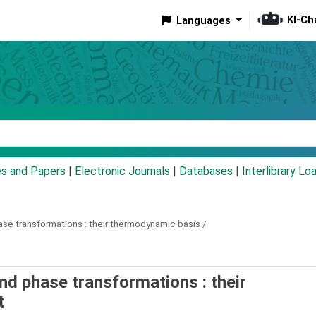
KI-Ch
Languages
eyword
es and Papers
|
Electronic Journals
|
Databases
|
Interlibrary Lo
ase transformations :
their thermodynamic basis /
nd phase transformations : their
t