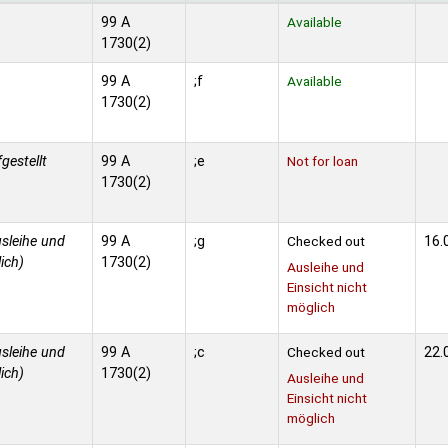
99 A
Available
1730(2)
99 A
;f
Available
1730(2)
fgestellt
99 A
;e
Not for loan
1730(2)
sleihe und
99 A
;g
Checked out
16.
ich)
1730(2)
Ausleihe und
Einsicht nicht
möglich
sleihe und
99 A
;c
Checked out
22.
ich)
1730(2)
Ausleihe und
Einsicht nicht
möglich