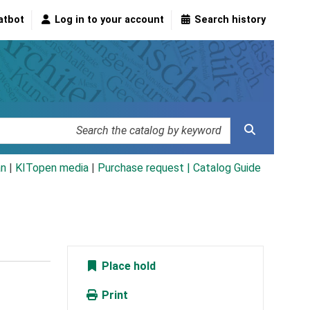
atbot
Log in to your account
Search history
an
|
KITopen media
|
Purchase request |
Catalog Guide
Place hold
Print