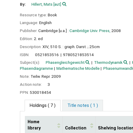
By:
Hillert, Mats
[aut]
Resource type:
Book
Language:
English
Publisher:
Cambridge [u.a.] :
Cambridge Univ. Press,
2008
Edition:
2. ed
Description:
XIV, 510 S. : graph. Darst. ; 25cm
ISBN:
0521853516
9780521853514
Subject(s):
Phasengleichgewicht
Thermodynamik
Phasendiagramme
Mathematische Modelle
Phasenumwandl
Note:
Teilw. Repr. 2009
Action note:
3
PPN:
530018454
Holdings
( 7 )
Title notes ( 1 )
Home
library
Collection
Shelving locatio