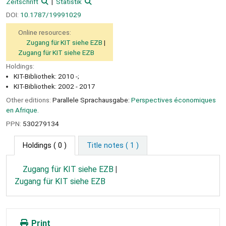
Zeitschrift
Statistik
DOI:
10.1787/19991029
Online resources:
Zugang für KIT siehe EZB
Zugang für KIT siehe EZB
Holdings:
KIT-Bibliothek: 2010 -;
KIT-Bibliothek: 2002 - 2017
Other editions:
Parallele Sprachausgabe:
Perspectives économiques
en Afrique.
PPN:
530279134
Holdings
( 0 )
Title notes ( 1 )
Zugang für KIT siehe EZB
Zugang für KIT siehe EZB
Print