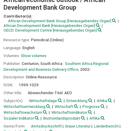
Development Bank Group
Contributor(s):
African Development Bank Group
[Herausgebendes Organ]
African Development Bank
[Herausgebendes Organ]
OECD. Development Centre
[Herausgebendes Organ]
Resource type:
Periodical (Online)
Language:
English
Volumes:
Show volumes
Publisher:
Centurion, South Africa :
Southern Africa Regional
Development and Business Delivery Office,
2002-
Description:
Online-Ressource
ISSN:
1999-1029
Other title:
Abweichender Titel: AEO
Subject(s):
Wirtschaftslage
Entwicklung
Afrika
Wirtschaftsentwicklung
Wirtschaft
Prognose
Wirtschaftswachstum
Wirtschaftsindikator
Sozialer Indikator
Bruttoinlandsprodukt
Afrika
Genre/Form:
Amtsdruckschrift
Graue Literatur
Länderbericht