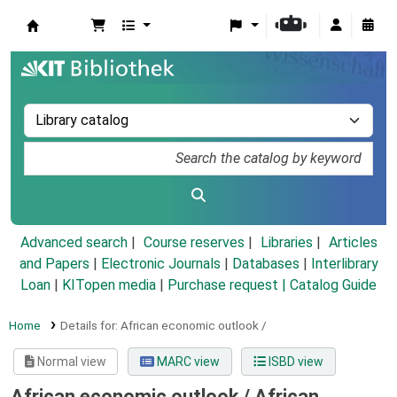
Koha online
Advanced search
Course reserves
Libraries
Articles
and Papers
|
Electronic Journals
|
Databases
|
Interlibrary
Loan
|
KITopen media
|
Purchase request |
Catalog Guide
Home
Details for:
African economic outlook /
Normal view
MARC view
ISBD view
African economic outlook /
African