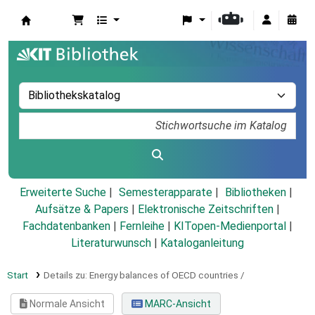
Koha
Erweiterte Suche
Semesterapparate
Bibliotheken
Aufsätze & Papers
|
Elektronische Zeitschriften
|
Fachdatenbanken
|
Fernleihe
|
KITopen-Medienportal
|
Literaturwunsch
|
Kataloganleitung
Start
Details zu:
Energy balances of OECD countries /
Normale Ansicht
MARC-Ansicht