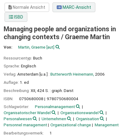
Normale Ansicht
MARC-Ansicht
ISBD
Managing people and organizations in
changing contexts /
Graeme Martin
Von:
Martin, Graeme
[aut]
Ressourcentyp:
Buch
Sprache:
Englisch
Verlag:
Amsterdam [u.a.] :
Butterworth Heinemann,
2006
Auflage:
1. ed
Beschreibung:
XII, 424 S. : graph. Darst
ISBN:
0750680008
9780750680004
Schlagwörter:
Personalmanagement
Organisatorischer Wandel
Organisationswandel
Personalwesen
Unternehmen
Organisation
Personnel management
Organizational change
Management
Bearbeitungsvermerk:
1