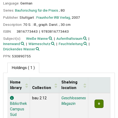
Language:
German
Series:
Bauforschung für die Praxis
; 80
Publisher:
Stuttgart :
Fraunhofer IRB Verlag,
2007
Description:
70 S. : Ill., graph. Darst. ; 30 cm
ISBN:
3816773443
9783816773443
Subject(s):
Weiße Wanne
Aufenthaltsraum
Innenwand
Wärmeschutz
Feuchteleitung
Drückendes Wasser
PPN:
530890755
Holdings
( 1 )
Home
Shelving
library
Collection
location
Holdings
bau 2.12
Geschlossenes
Bibliothek
Magazin
Campus
Süd