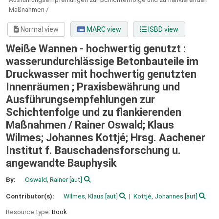
Maßnahmen /
Normal view
MARC view
ISBD view
Weiße Wannen - hochwertig genutzt :
wasserundurchlässige Betonbauteile im
Druckwasser mit hochwertig genutzten
Innenräumen ; Praxisbewährung und
Ausführungsempfehlungen zur
Schichtenfolge und zu flankierenden
Maßnahmen /
Rainer Oswald; Klaus
Wilmes; Johannes Kottjé; Hrsg. Aachener
Institut f. Bauschadensforschung u.
angewandte Bauphysik
By:
Oswald, Rainer
[aut]
Contributor(s):
Wilmes, Klaus
[aut]
Kottjé, Johannes
[aut]
Resource type:
Book