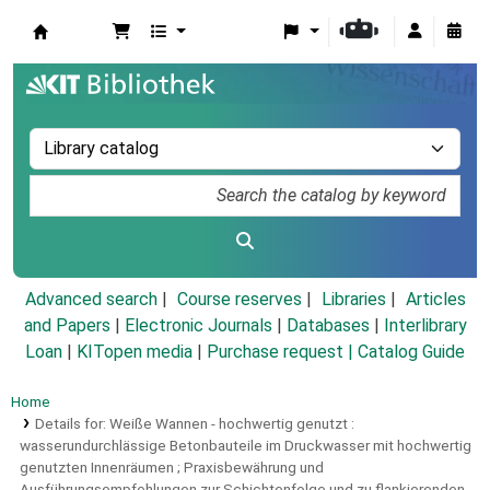
Koha online
Advanced search
Course reserves
Libraries
Articles
and Papers
|
Electronic Journals
|
Databases
|
Interlibrary
Loan
|
KITopen media
|
Purchase request |
Catalog Guide
Home
Details for:
Weiße Wannen - hochwertig genutzt :
wasserundurchlässige Betonbauteile im Druckwasser mit hochwertig
genutzten Innenräumen ; Praxisbewährung und
Ausführungsempfehlungen zur Schichtenfolge und zu flankierenden