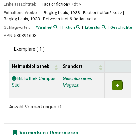
Einheitssachtitel:
Fact or fiction? <dt.>
Enthaltene Werke:
Begley, Louis, 1933-. Fact or fiction? <dt.>
Begley, Louis, 1933-. Between fact & fiction <dt.>
Schlagwörter:
Wahrheit
Fiktion
Literatur
Geschichte
PPN:
530891603
Exemplare
( 1 )
Heimatbibliothek
Standort
Exemplare
Bibliothek Campus
Geschlossenes
Süd
Magazin
Anzahl Vormerkungen: 0
Vormerken