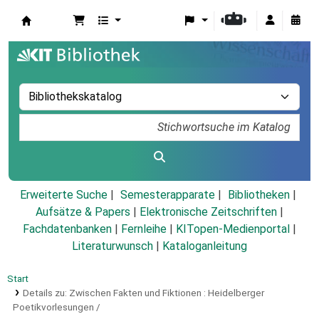
Koha
Erweiterte Suche
Semesterapparate
Bibliotheken
Aufsätze & Papers
|
Elektronische Zeitschriften
|
Fachdatenbanken
|
Fernleihe
|
KITopen-Medienportal
|
Literaturwunsch
|
Kataloganleitung
Start
Details zu:
Zwischen Fakten und Fiktionen :
Heidelberger
Poetikvorlesungen /