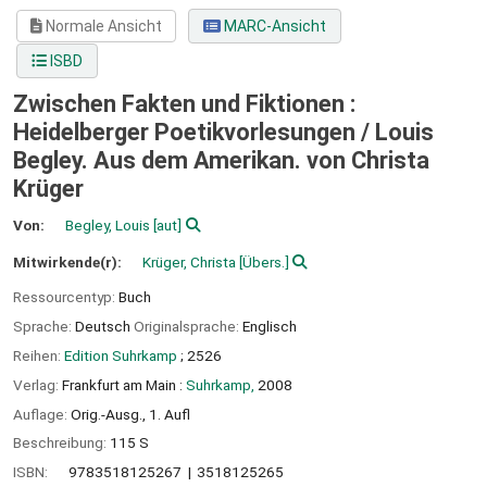
Normale Ansicht
MARC-Ansicht
ISBD
Zwischen Fakten und Fiktionen :
Heidelberger Poetikvorlesungen /
Louis
Begley. Aus dem Amerikan. von Christa
Krüger
Von:
Begley, Louis
[aut]
Mitwirkende(r):
Krüger, Christa
[Übers.]
Ressourcentyp:
Buch
Sprache:
Deutsch
Originalsprache:
Englisch
Reihen:
Edition Suhrkamp
; 2526
Verlag:
Frankfurt am Main :
Suhrkamp,
2008
Auflage:
Orig.-Ausg., 1. Aufl
Beschreibung:
115 S
ISBN:
9783518125267
3518125265