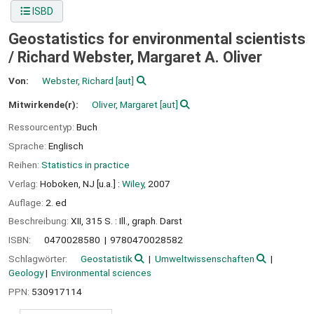
ISBD
Geostatistics for environmental scientists
/
Richard Webster, Margaret A. Oliver
Von:
Webster, Richard
[aut]
Mitwirkende(r):
Oliver, Margaret
[aut]
Ressourcentyp:
Buch
Sprache:
Englisch
Reihen:
Statistics in practice
Verlag:
Hoboken, NJ [u.a.] :
Wiley,
2007
Auflage:
2. ed
Beschreibung:
XII, 315 S. : Ill., graph. Darst
ISBN:
0470028580
9780470028582
Schlagwörter:
Geostatistik
Umweltwissenschaften
Geology
Environmental sciences
PPN:
530917114