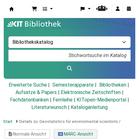
Koha
Erweiterte Suche
Semesterapparate
Bibliotheken
Aufsätze & Papers
|
Elektronische Zeitschriften
|
Fachdatenbanken
|
Fernleihe
|
KITopen-Medienportal
|
Literaturwunsch
|
Kataloganleitung
Start
Details zu:
Geostatistics for environmental scientists /
Normale Ansicht
MARC-Ansicht