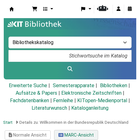
Koha
Erweiterte Suche
Semesterapparate
Bibliotheken
Aufsätze & Papers
|
Elektronische Zeitschriften
|
Fachdatenbanken
|
Fernleihe
|
KITopen-Medienportal
|
Literaturwunsch
|
Kataloganleitung
Start
Details zu:
Willkommen in der Bundesrepublik Deutschland
Normale Ansicht
MARC-Ansicht