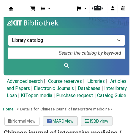
Koha online
Advanced search
Course reserves
Libraries
Articles
and Papers
|
Electronic Journals
|
Databases
|
Interlibrary
Loan
|
KITopen media
|
Purchase request |
Catalog Guide
Home
Details for:
Chinese journal of integrative medicine /
Normal view
MARC view
ISBD view
Chinese journal of integrative medicine /