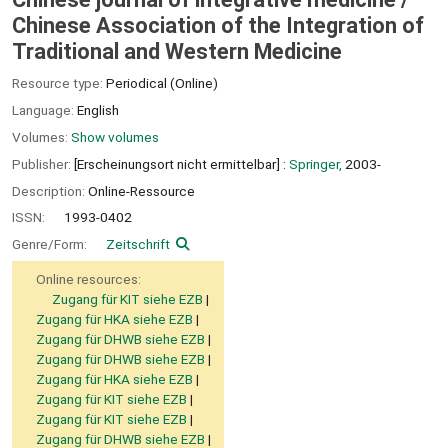
Chinese Association of the Integration of
Traditional and Western Medicine
Resource type:
Periodical (Online)
Language:
English
Volumes:
Show volumes
Publisher:
[Erscheinungsort nicht ermittelbar] :
Springer,
2003-
Description:
Online-Ressource
ISSN:
1993-0402
Genre/Form:
Zeitschrift
Online resources:
Zugang für KIT siehe EZB
Zugang für HKA siehe EZB
Zugang für DHWB siehe EZB
Zugang für DHWB siehe EZB
Zugang für HKA siehe EZB
Zugang für KIT siehe EZB
Zugang für KIT siehe EZB
Zugang für DHWB siehe EZB