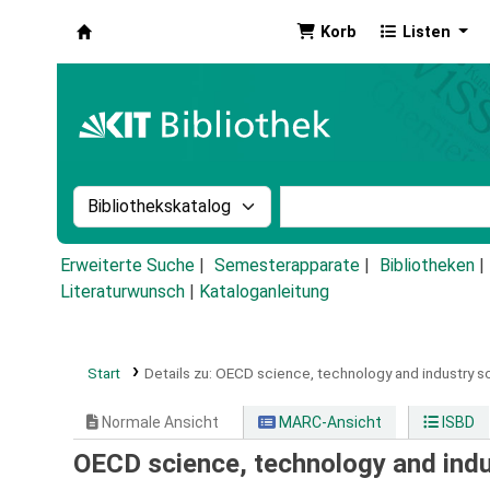
Korb
Listen
Koha
Suche im Katalog nach:
Stichwortsuche im Ka
Erweiterte Suche
Semesterapparate
Bibliotheken
Literaturwunsch
|
Kataloganleitung
Start
Details zu:
OECD science, technology and industry s
Normale Ansicht
MARC-Ansicht
ISBD
OECD science, technology and ind