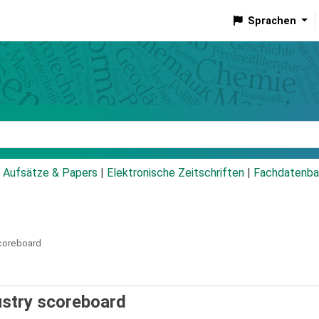
Sprachen
talog
Aufsätze & Papers
|
Elektronische Zeitschriften
|
Fachdatenba
coreboard
ustry scoreboard