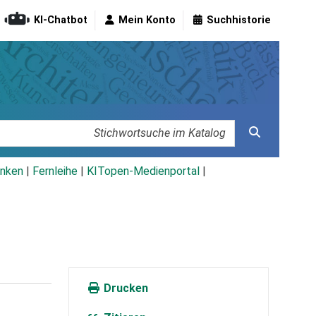
KI-Chatbot
Mein Konto
Suchhistorie
nken
|
Fernleihe
|
KITopen-Medienportal
|
Drucken