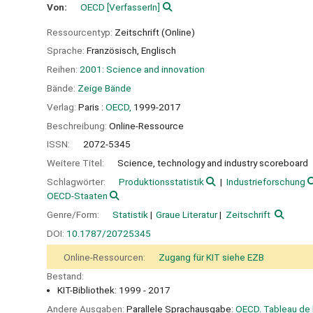
Von:
OECD
[VerfasserIn]
Ressourcentyp:
Zeitschrift (Online)
Sprache:
Französisch
,
Englisch
Reihen:
2001: Science and innovation
Bände:
Zeige Bände
Verlag:
Paris :
OECD,
1999-2017
Beschreibung:
Online-Ressource
ISSN:
2072-5345
Weitere Titel:
Science, technology and industry scoreboard
Schlagwörter:
Produktionsstatistik
Industrieforschung
OECD-Staaten
Genre/Form:
Statistik
Graue Literatur
Zeitschrift
DOI:
10.1787/20725345
Online-Ressourcen:
Zugang für KIT siehe EZB
Bestand:
KIT-Bibliothek: 1999 - 2017
Andere Ausgaben:
Parallele Sprachausgabe:
OECD. Tableau de b