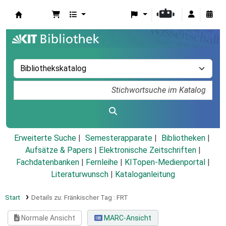
Koha
Erweiterte Suche
Semesterapparate
Bibliotheken
Aufsätze & Papers
|
Elektronische Zeitschriften
|
Fachdatenbanken
|
Fernleihe
|
KITopen-Medienportal
|
Literaturwunsch
|
Kataloganleitung
Start
Details zu:
Fränkischer Tag :
FRT
Normale Ansicht
MARC-Ansicht