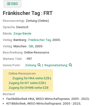
ISBD
Fränkischer Tag : FRT
Ressourcentyp:
Zeitung (Online)
Sprache:
Deutsch
Bände:
Zeige Bände
Verlag:
Bamberg :
Fränkischer Tag,
2005-
Verlag:
München :
GBI,
2005-
Beschreibung:
Online-Ressource
Weitere Titel:
FRT
Genre/Form:
Zeitung
Regionalzeitung
Online-Ressourcen:
Zugang für HKA siehe EZB
Zugang für KIT siehe EZB
Zugang für DHWB siehe EZB
Bestand:
Fachbibliothek HKA, WISO-Wirtschaftspraxis: 2005 - 2023;
KIT-Bibliothek, WISO-Wirtschaftspraxis: 2005 - 2023;