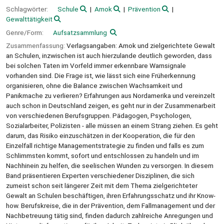
Schlagwörter:
Schule
Amok
Prävention
Gewalttätigkeit
Genre/Form:
Aufsatzsammlung
Zusammenfassung:
Verlagsangaben: Amok und zielgerichtete Gewalt
an Schulen, inzwischen ist auch hierzulande deutlich geworden, dass
bei solchen Taten im Vorfeld immer erkennbare Warnsignale
vorhanden sind. Die Frage ist, wie lässt sich eine Früherkennung
organisieren, ohne die Balance zwischen Wachsamkeit und
Panikmache zu verlieren? Erfahrungen aus Nordamerika und vereinzelt
auch schon in Deutschland zeigen, es geht nur in der Zusammenarbeit
von verschiedenen Berufsgruppen. Pädagogen, Psychologen,
Sozialarbeiter, Polizisten - alle müssen an einem Strang ziehen. Es geht
darum, das Risiko einzuschätzen in der Kooperation, die für den
Einzelfall richtige Managementstrategie zu finden und falls es zum
Schlimmsten kommt, sofort und entschlossen zu handeln und im
Nachhinein zu helfen, die seelischen Wunden zu versorgen. In diesem
Band präsentieren Experten verschiedener Disziplinen, die sich
zumeist schon seit längerer Zeit mit dem Thema zielgerichteter
Gewalt an Schulen beschäftigen, ihren Erfahrungsschatz und ihr Know-
how. Berufskreise, die in der Prävention, dem Fallmanagement und der
Nachbetreuung tätig sind, finden dadurch zahlreiche Anregungen und