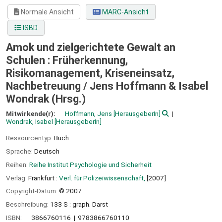
Normale Ansicht
MARC-Ansicht
ISBD
Amok und zielgerichtete Gewalt an
Schulen : Früherkennung,
Risikomanagement, Kriseneinsatz,
Nachbetreuung /
Jens Hoffmann & Isabel
Wondrak (Hrsg.)
Mitwirkende(r):
Hoffmann, Jens
[HerausgeberIn]
Wondrak, Isabel
[HerausgeberIn]
Ressourcentyp:
Buch
Sprache:
Deutsch
Reihen:
Reihe Institut Psychologie und Sicherheit
Verlag:
Frankfurt :
Verl. für Polizeiwissenschaft,
[2007]
Copyright-Datum:
© 2007
Beschreibung:
133 S : graph. Darst
ISBN:
3866760116
9783866760110