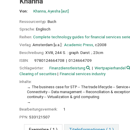
Khanna
Von:
Khanna, Ayesha
[aut]
Ressourcentyp:
Buch
Sprache:
Englisch
Reihen:
Complete technology guides for financial services seri
Verlag:
Amsterdam [u.a.] :
Academic Press,
c2008
Beschreibung:
XVIII, 244 S. : graph. Darst. ; 23cm
ISBN:
9780124664708
0124664709
Schlagwörter:
Finanzdienstleistung
Wertpapierhandel
Clearing of securities
Financial services industry
Inhalte:
The business case for STP -- The trade lifecycle -- Service-o
Connectivity -- Data management -- Reconciliation & exceptio
continuity -- Virtualization & grid computing
Bearbeitungsvermerk:
1
PPN:
533121507
Exemplare
( 1 )
Titelinformationen ( 1 )