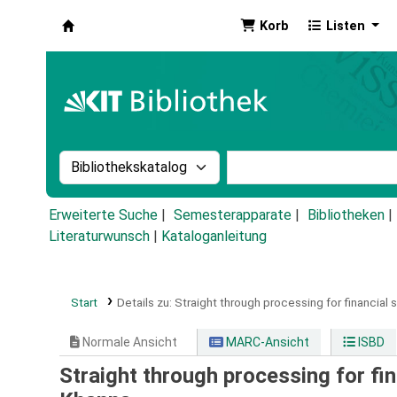
Korb
Listen
Koha
Suche im Katalog nach:
Stichwortsuche im Ka
Erweiterte Suche
Semesterapparate
Bibliotheken
Literaturwunsch
|
Kataloganleitung
Start
Details zu:
Straight through processing for financial s
Normale Ansicht
MARC-Ansicht
ISBD
Straight through processing for fin