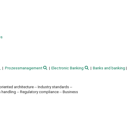
es
Prozessmanagement
Electronic Banking
Banks and banking
riented architecture -- Industry standards --
n handling -- Regulatory compliance -- Business