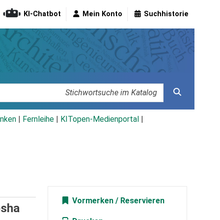
KI-Chatbot
Mein Konto
Suchhistorie
nken
|
Fernleihe
|
KITopen-Medienportal
|
Vormerken
esha