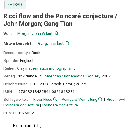
ISBD
Ricci flow and the Poincaré conjecture /
John Morgan; Gang Tian
Von:
Morgan, John W
[aut]
Mitwirkende(r):
Gang, Tian
[aut]
Ressourcentyp:
Buch
Sprache:
Englisch
Reihen:
Clay mathematics monographs
; 3
Verlag:
Providence, RI :
American Mathematical Society,
2007
Beschreibung:
XLII, 521 S. : graph. Darst. ; 26 cm
ISBN:
9780821843284
0821843281
Schlagwörter:
Ricci-Fluss
Poincaré-Vermutung
Ricci flow
Poincaré conjecture
Poincare conjecture
PPN:
533125332
Exemplare
( 1 )