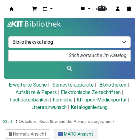
Koha
Erweiterte Suche
Semesterapparate
Bibliotheken
Aufsätze & Papers
|
Elektronische Zeitschriften
|
Fachdatenbanken
|
Fernleihe
|
KITopen-Medienportal
|
Literaturwunsch
|
Kataloganleitung
Start
Details zu:
Ricci flow and the Poincaré conjecture /
Normale Ansicht
MARC-Ansicht