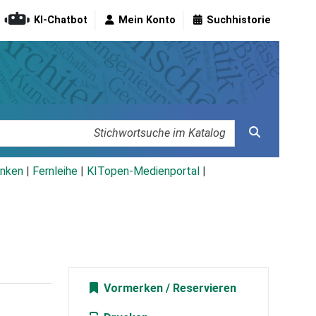
KI-Chatbot
Mein Konto
Suchhistorie
nken
|
Fernleihe
|
KITopen-Medienportal
|
Vormerken