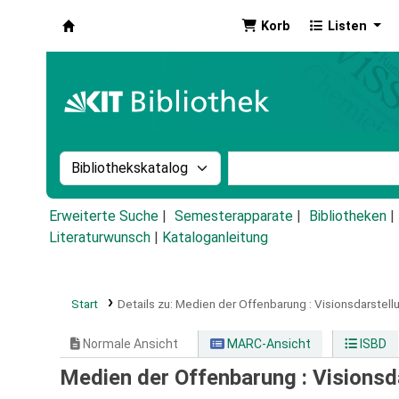
Korb
Listen
Koha
Suche im Katalog nach:
Stichwortsuche im Ka
Erweiterte Suche
Semesterapparate
Bibliotheken
Literaturwunsch
|
Kataloganleitung
Start
Details zu:
Medien der Offenbarung :
Visionsdarstellu
Normale Ansicht
MARC-Ansicht
ISBD
Medien der Offenbarung : Visionsda