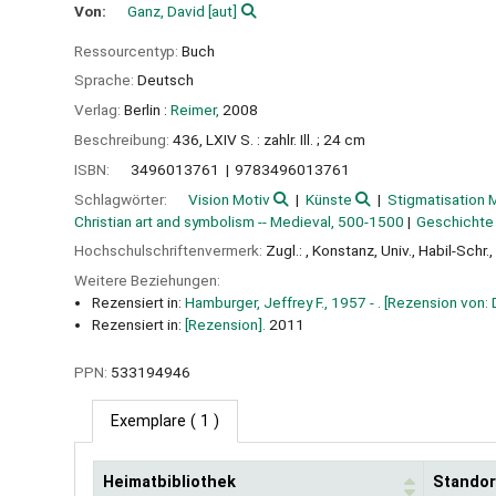
Von:
Ganz, David
[aut]
Ressourcentyp:
Buch
Sprache:
Deutsch
Verlag:
Berlin :
Reimer,
2008
Beschreibung:
436, LXIV S. : zahlr. Ill. ; 24 cm
ISBN:
3496013761
9783496013761
Schlagwörter:
Vision Motiv
Künste
Stigmatisation 
Christian art and symbolism -- Medieval, 500-1500
Geschichte
Hochschulschriftenvermerk:
Zugl.: , Konstanz, Univ., Habil-Schr
Weitere Beziehungen:
Rezensiert in:
Hamburger, Jeffrey F., 1957 - . [Rezension von
Rezensiert in:
[Rezension].
2011
PPN:
533194946
Exemplare
( 1 )
Heimatbibliothek
Standor