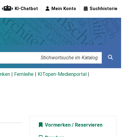
KI-Chatbot
Mein Konto
Suchhistorie
nken
|
Fernleihe
|
KITopen-Medienportal
|
Vormerken