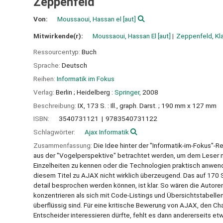
Zeppenfeld
Von:
Moussaoui, Hassan el
[aut]
Mitwirkende(r):
Moussaoui, Hassan El
[aut]
Zeppenfeld, Kl
Ressourcentyp:
Buch
Sprache:
Deutsch
Reihen:
Informatik im Fokus
Verlag:
Berlin ;
Heidelberg :
Springer,
2008
Beschreibung:
IX, 173 S. : Ill., graph. Darst. ; 190 mm x 127 mm
ISBN:
3540731121
9783540731122
Schlagwörter:
Ajax Informatik
Zusammenfassung:
Die Idee hinter der "Informatik-im-Fokus"-Re
aus der "Vogelperspektive" betrachtet werden, um dem Leser mö
Einzelheiten zu kennen oder die Technologien praktisch anwend
diesem Titel zu AJAX nicht wirklich überzeugend. Das auf 17
detail besprochen werden können, ist klar. So wären die Autor
konzentrieren als sich mit Code-Listings und Übersichtstabelle
überflüssig sind. Für eine kritische Bewerung von AJAX, den Ch
Entscheider interessieren dürfte, fehlt es dann andererseits et