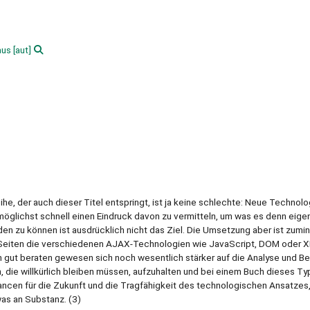
aus
[aut]
ihe, der auch dieser Titel entspringt, ist ja keine schlechte: Neue Technolo
glichst schnell einen Eindruck davon zu vermitteln, um was es denn eigen
en zu können ist ausdrücklich nicht das Ziel. Die Umsetzung aber ist zumi
0 Seiten die verschiedenen AJAX-Technologien wie JavaScript, DOM oder X
en gut beraten gewesen sich noch wesentlich stärker auf die Analyse und B
n, die willkürlich bleiben müssen, aufzuhalten und bei einem Buch dieses Ty
ancen für die Zukunft und die Tragfähigkeit des technologischen Ansatzes
was an Substanz. (3)