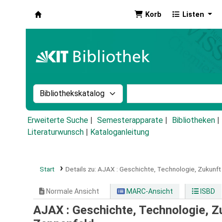
Korb
Listen
Koha
Suche im Katalog nach:
Stichwortsuche im Ka
Erweiterte Suche
Semesterapparate
Bibliotheken
Literaturwunsch
|
Kataloganleitung
Start
Details zu:
AJAX :
Geschichte, Technologie, Zukunft
Normale Ansicht
MARC-Ansicht
ISBD
AJAX : Geschichte, Technologie, Z