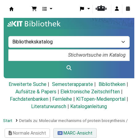
Koha
Erweiterte Suche
Semesterapparate
Bibliotheken
Aufsätze & Papers
|
Elektronische Zeitschriften
|
Fachdatenbanken
|
Fernleihe
|
KITopen-Medienportal
|
Literaturwunsch
|
Kataloganleitung
Start
Details zu:
Molecular mechanisms of protein biosynthesis /
Normale Ansicht
MARC-Ansicht