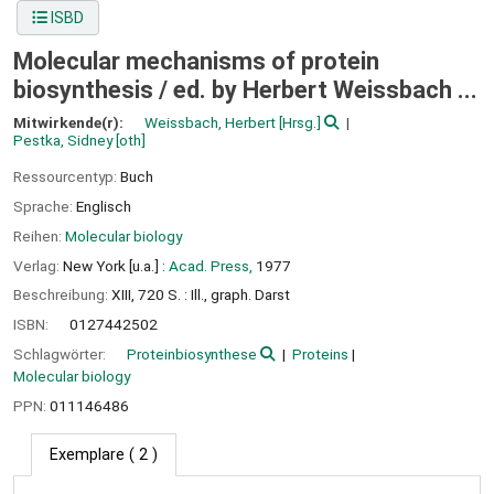
ISBD
Molecular mechanisms of protein
biosynthesis /
ed. by Herbert Weissbach ...
Mitwirkende(r):
Weissbach, Herbert
[Hrsg.]
Pestka, Sidney
[oth]
Ressourcentyp:
Buch
Sprache:
Englisch
Reihen:
Molecular biology
Verlag:
New York [u.a.] :
Acad. Press,
1977
Beschreibung:
XIII, 720 S. : Ill., graph. Darst
ISBN:
0127442502
Schlagwörter:
Proteinbiosynthese
Proteins
Molecular biology
PPN:
011146486
Exemplare
( 2 )