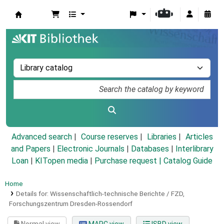
Koha online
Advanced search
Course reserves
Libraries
Articles
and Papers
|
Electronic Journals
|
Databases
|
Interlibrary
Loan
|
KITopen media
|
Purchase request |
Catalog Guide
Home
Details for:
Wissenschaftlich-technische Berichte / FZD,
Forschungszentrum Dresden-Rossendorf