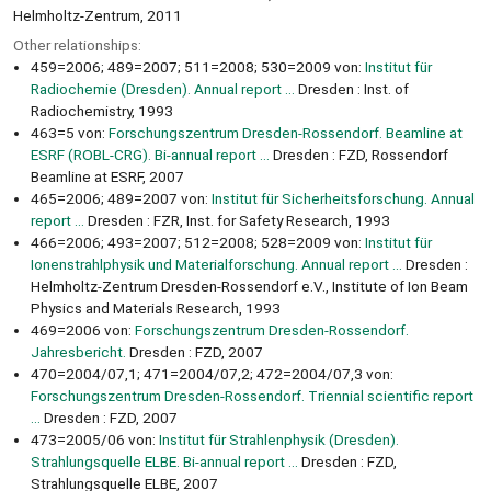
Helmholtz-Zentrum, 2011
Other relationships:
459=2006; 489=2007; 511=2008; 530=2009 von:
Institut für
Radiochemie (Dresden). Annual report ...
Dresden : Inst. of
Radiochemistry, 1993
463=5 von:
Forschungszentrum Dresden-Rossendorf. Beamline at
ESRF (ROBL-CRG). Bi-annual report ...
Dresden : FZD, Rossendorf
Beamline at ESRF, 2007
465=2006; 489=2007 von:
Institut für Sicherheitsforschung. Annual
report ...
Dresden : FZR, Inst. for Safety Research, 1993
466=2006; 493=2007; 512=2008; 528=2009 von:
Institut für
Ionenstrahlphysik und Materialforschung. Annual report ...
Dresden :
Helmholtz-Zentrum Dresden-Rossendorf e.V., Institute of Ion Beam
Physics and Materials Research, 1993
469=2006 von:
Forschungszentrum Dresden-Rossendorf.
Jahresbericht.
Dresden : FZD, 2007
470=2004/07,1; 471=2004/07,2; 472=2004/07,3 von:
Forschungszentrum Dresden-Rossendorf. Triennial scientific report
...
Dresden : FZD, 2007
473=2005/06 von:
Institut für Strahlenphysik (Dresden).
Strahlungsquelle ELBE. Bi-annual report ...
Dresden : FZD,
Strahlungsquelle ELBE, 2007