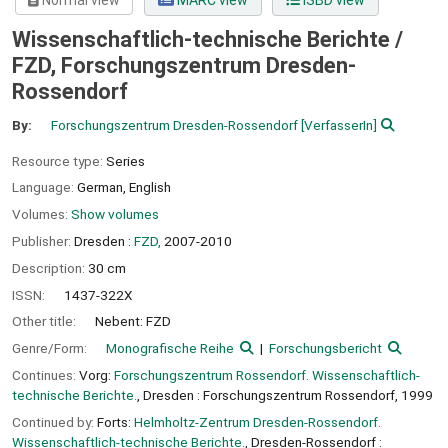
Normal view
MARC view
ISBD view
Wissenschaftlich-technische Berichte /
FZD, Forschungszentrum Dresden-
Rossendorf
By:
Forschungszentrum Dresden-Rossendorf
[VerfasserIn]
Resource type:
Series
Language:
German
,
English
Volumes:
Show volumes
Publisher:
Dresden :
FZD,
2007-2010
Description:
30 cm
ISSN:
1437-322X
Other title:
Nebent: FZD
Genre/Form:
Monografische Reihe
Forschungsbericht
Continues:
Vorg:
Forschungszentrum Rossendorf. Wissenschaftlich-
technische Berichte.
, Dresden : Forschungszentrum Rossendorf, 1999
Continued by:
Forts:
Helmholtz-Zentrum Dresden-Rossendorf.
Wissenschaftlich-technische Berichte.
, Dresden-Rossendorf :