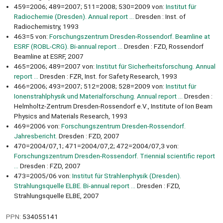
459=2006; 489=2007; 511=2008; 530=2009 von:
Institut für
Radiochemie (Dresden). Annual report ...
Dresden : Inst. of
Radiochemistry, 1993
463=5 von:
Forschungszentrum Dresden-Rossendorf. Beamline at
ESRF (ROBL-CRG). Bi-annual report ...
Dresden : FZD, Rossendorf
Beamline at ESRF, 2007
465=2006; 489=2007 von:
Institut für Sicherheitsforschung. Annual
report ...
Dresden : FZR, Inst. for Safety Research, 1993
466=2006; 493=2007; 512=2008; 528=2009 von:
Institut für
Ionenstrahlphysik und Materialforschung. Annual report ...
Dresden :
Helmholtz-Zentrum Dresden-Rossendorf e.V., Institute of Ion Beam
Physics and Materials Research, 1993
469=2006 von:
Forschungszentrum Dresden-Rossendorf.
Jahresbericht.
Dresden : FZD, 2007
470=2004/07,1; 471=2004/07,2; 472=2004/07,3 von:
Forschungszentrum Dresden-Rossendorf. Triennial scientific report
...
Dresden : FZD, 2007
473=2005/06 von:
Institut für Strahlenphysik (Dresden).
Strahlungsquelle ELBE. Bi-annual report ...
Dresden : FZD,
Strahlungsquelle ELBE, 2007
PPN:
534055141