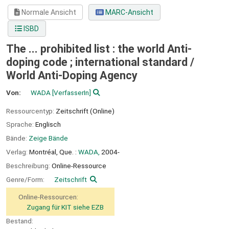
Normale Ansicht
MARC-Ansicht
ISBD
The ... prohibited list : the world Anti-
doping code ; international standard /
World Anti-Doping Agency
Von:
WADA
[VerfasserIn]
Ressourcentyp:
Zeitschrift (Online)
Sprache:
Englisch
Bände:
Zeige Bände
Verlag:
Montréal, Que. :
WADA,
2004-
Beschreibung:
Online-Ressource
Genre/Form:
Zeitschrift
Online-Ressourcen:
Zugang für KIT siehe EZB
Bestand: