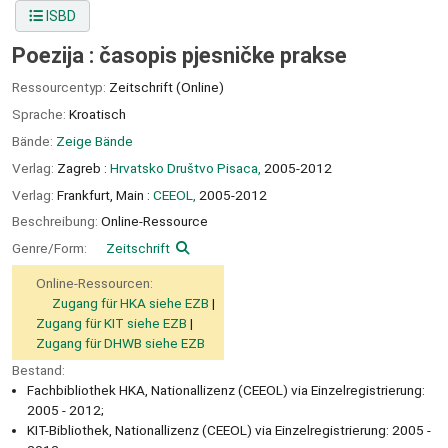
ISBD
Poezija : časopis pjesničke prakse
Ressourcentyp:
Zeitschrift (Online)
Sprache:
Kroatisch
Bände:
Zeige Bände
Verlag:
Zagreb :
Hrvatsko Društvo Pisaca,
2005-2012
Verlag:
Frankfurt, Main :
CEEOL,
2005-2012
Beschreibung:
Online-Ressource
Genre/Form:
Zeitschrift
Online-Ressourcen:
Zugang für HKA siehe EZB
Zugang für KIT siehe EZB
Zugang für DHWB siehe EZB
Bestand:
Fachbibliothek HKA, Nationallizenz (CEEOL) via Einzelregistrierung:
2005 - 2012;
KIT-Bibliothek, Nationallizenz (CEEOL) via Einzelregistrierung: 2005 -