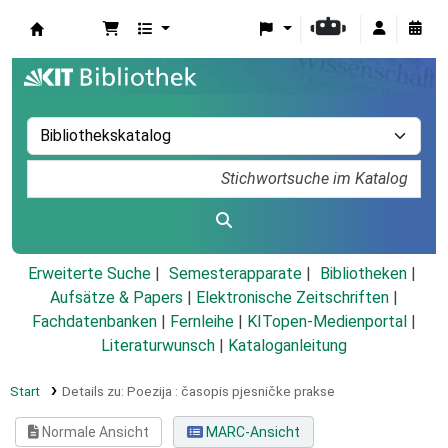
Koha
Erweiterte Suche
Semesterapparate
Bibliotheken
Aufsätze & Papers
|
Elektronische Zeitschriften
|
Fachdatenbanken
|
Fernleihe
|
KITopen-Medienportal
|
Literaturwunsch
|
Kataloganleitung
Start
Details zu:
Poezija :
časopis pjesničke prakse
Normale Ansicht
MARC-Ansicht